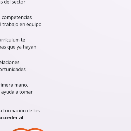
s del sector
us competencias
l trabajo en equipo
urrículum te
nas que ya hayan
relaciones
portunidades
 primera mano,
e ayuda a tomar
a formación de los
acceder al