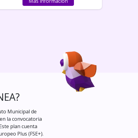
Más información
NEA?
uto Municipal de
en la convocatoria
 Este plan cuenta
uropeo Plus (FSE+).