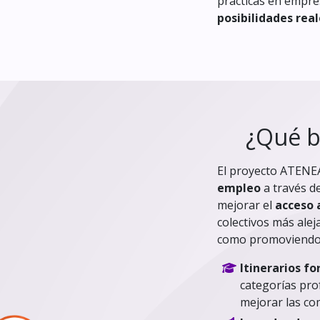
prácticas en empre
posibilidades rea
¿Qué b
El proyecto ATENE
empleo
a través de
mejorar el
acceso 
colectivos más alej
como promoviendo l
Itinerarios f
categorías pro
mejorar las com