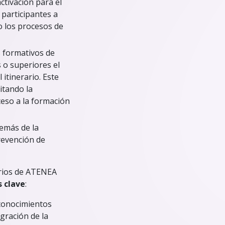
ctivación para el
 participantes a
to los procesos de
s formativos de
 o superiores el
 itinerario. Este
itando la
ceso a la formación
demás de la
revención de
arios de ATENEA
 clave
:
s conocimientos
egración de la