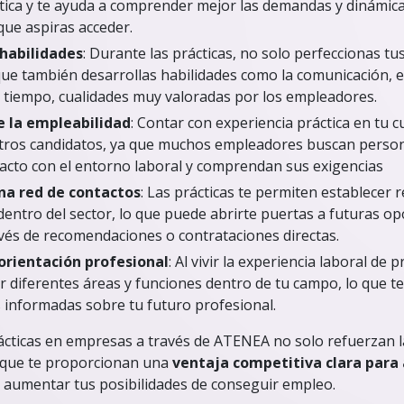
áctica y te ayuda a comprender mejor las demandas y dinámica
que aspiras acceder.
 habilidades
: Durante las prácticas, no solo perfeccionas t
 que también desarrollas habilidades como la comunicación, e
el tiempo, cualidades muy valoradas por los empleadores.
 la empleabilidad
: Contar con experiencia práctica en tu c
otros candidatos, ya que muchos empleadores buscan perso
acto con el entorno laboral y comprendan sus exigencias
na red de contactos
: Las prácticas te permiten establecer 
dentro del sector, lo que puede abrirte puertas a futuras o
avés de recomendaciones o contrataciones directas.
 orientación profesional
: Al vivir la experiencia laboral de
 diferentes áreas y funciones dentro de tu campo, lo que t
 informadas sobre tu futuro profesional.
ácticas en empresas a través de ATENEA no solo refuerzan l
o que te proporcionan una
ventaja competitiva clara para 
 aumentar tus posibilidades de conseguir empleo.