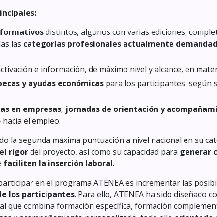
incipales:
s formativos
distintos, algunos con varias ediciones, comple
as las
categorías profesionales actualmente demanda
activación e información, de máximo nivel y alcance, en mate
becas y ayudas económicas
para los participantes, según 
cas en empresas, jornadas de orientación y acompañam
o
hacia el empleo.
ido la segunda máxima puntuación a nivel nacional en su cat
el rigor
del proyecto, así como su capacidad para
generar 
faciliten la inserción laboral
.
e participar en el programa ATENEA es incrementar las posibi
de los participantes
. Para ello, ATENEA ha sido diseñado 
al que combina formación específica, formación complementa