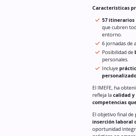
Características pr
57 itinerario
que cubren tod
entorno.
6 jornadas de 
Posibilidad de
personales.
Incluye
prácti
personalizad
El IMEFE, ha obten
refleja la
calidad y 
competencias que 
El objetivo final d
inserción laboral 
oportunidad integr