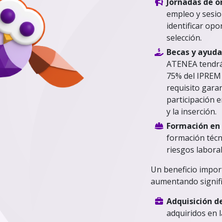
Jornadas de 
empleo y sesio
identificar opo
selección.
Becas y ayud
ATENEA tendrán
75% del IPREM (
requisito garan
participación 
y la inserción.
Formación en 
formación técn
riesgos laboral
Un beneficio impor
aumentando signifi
Adquisición d
adquiridos en l