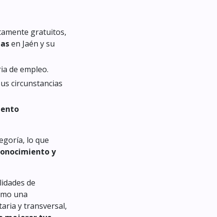
tamente gratuitos,
das
en Jaén y su
ria de empleo.
sus circunstancias
iento
egoría, lo que
conocimiento y
lidades de
como una
ria y transversal,