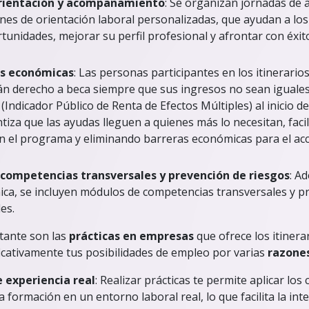
orientación y acompañamiento
: Se organizan jornadas de a
nes de orientación laboral personalizadas, que ayudan a los
rtunidades, mejorar su perfil profesional y afrontar con éxi
as económicas
: Las personas participantes en los itinerario
 derecho a beca siempre que sus ingresos no sean iguales
Indicador Público de Renta de Efectos Múltiples) al inicio del
tiza que las ayudas lleguen a quienes más lo necesitan, facil
en el programa y eliminando barreras económicas para el ac
competencias transversales y prevención de riesgos
: A
ica, se incluyen módulos de competencias transversales y p
es.
tante son las
prácticas en empresas
que ofrece los itiner
cativamente tus posibilidades de empleo por varias
razones
e experiencia real
: Realizar prácticas te permite aplicar lo
a formación en un entorno laboral real, lo que facilita la int