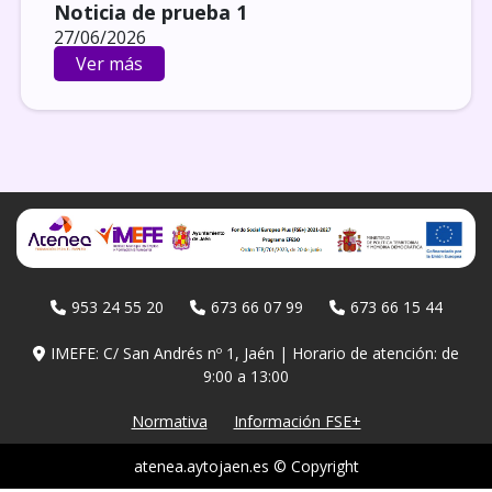
Noticia de prueba 1
27/06/2026
Ver más
953 24 55 20
673 66 07 99
673 66 15 44
IMEFE: C/ San Andrés nº 1, Jaén | Horario de atención: de
9:00 a 13:00
Normativa
Información FSE+
atenea.aytojaen.es © Copyright